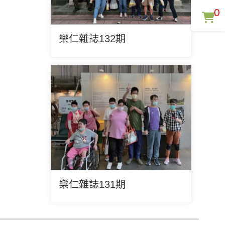
0
樂仁雜誌132期
樂仁雜誌131期