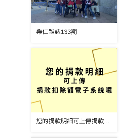
樂仁雜誌133期
您的捐款明細可上傳捐款扣除額電子系統囉！