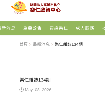
最新消息
重要公告
認識樂仁
成人服務
首頁
最新消息
樂仁雜誌134期
樂仁雜誌134期
May. 08. 2026