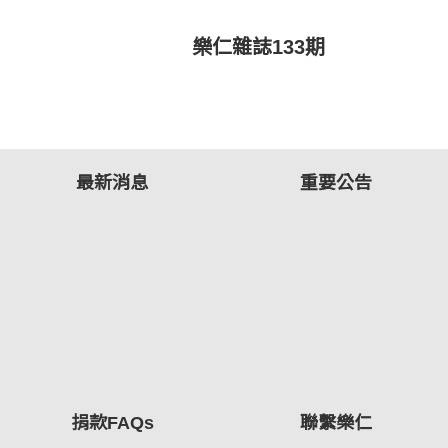
樂仁雜誌133期
最新消息
重要公告
捐款FAQs
聯繫樂仁