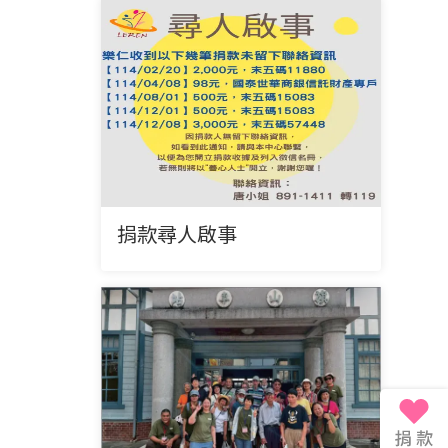
捐款尋人啟事