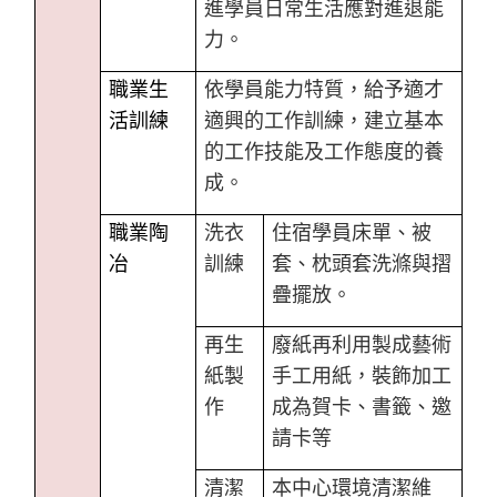
進學員日常生活應對進退能
力。
職業生
依學員能力特質，給予適才
活訓練
適興的工作訓練，建立基本
的工作技能及工作態度的養
成。
職業陶
洗衣
住宿學員床單、被
冶
訓練
套、枕頭套洗滌與摺
疊擺放。
再生
廢紙再利用製成藝術
紙製
手工用紙，裝飾加工
作
成為賀卡、書籤、邀
請卡等
清潔
本中心環境清潔維