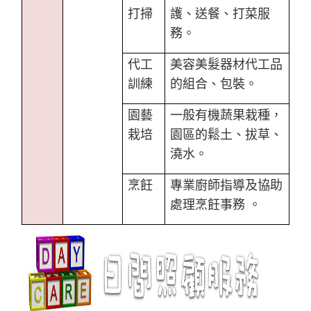
打掃
護、送餐、打菜服
務。
代工
美容美髮器材代工品
訓練
的組合、包裝。
園藝
一般有機蔬果栽種，
栽培
園區的鬆土、拔草、
澆水。
烹飪
專業廚師指導及協助
處理烹飪事務 。