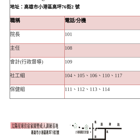
地址：高雄市小港區高坪
76
街
2
號
職稱
電話
/
分機
院長
101
主任
108
會計(行政督導)
109
社工組
104、105、106、110、117
保健組
111、112、113、114