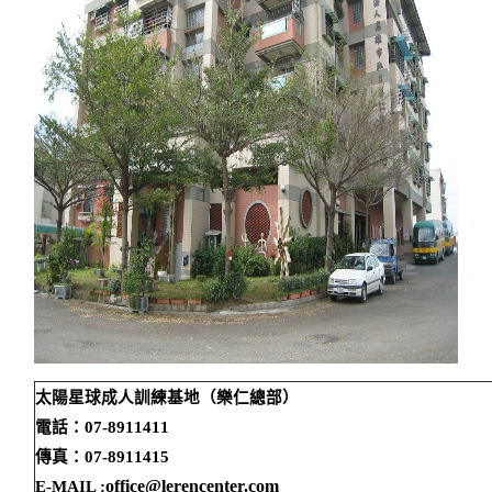
太陽星球成人訓練基地（樂仁總部）
電話：
07-8911411
傳真：
07-8911415
office@lerencenter.com
E-MAIL :