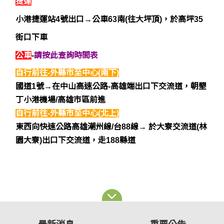
捷運
小港捷運站4號出口→公車63南(往大坪頂)，於
高坪35
街口下車
公車
-
請按此查詢時間表
自行前往-外縣市至中心(南下)
國道1號→在
中山高速公路-高雄端
出口下交流道，朝
墾
丁小港機場/高雄市區
前進
自行前往-外縣市至中心(北上)
東西向快速公路高雄潮州線/台88線
→ 於大寮交流道(林
園大寮)出口下交流道，走188縣道