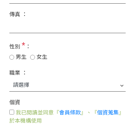
傳真 ：
*
性別
：
男生
女生
職業 ：
個資
我已閱讀並同意『
會員條款
』、『
個資蒐集
』
於本機構使用