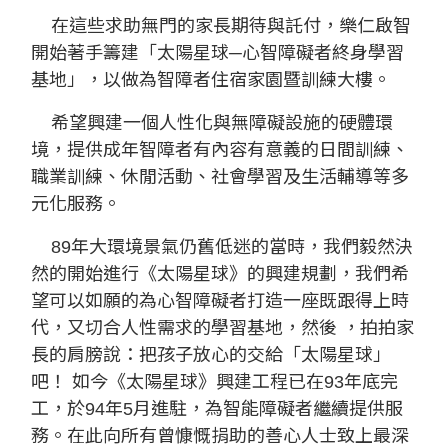
在這些求助無門的家長期待與託付，樂仁啟智
開始著手籌建「太陽星球─心智障礙者終身學習
基地」，以做為智障者住宿家園暨訓練大樓。
希望興建一個人性化與無障礙設施的硬體環
境，提供成年智障者有內容有意義的日間訓練、
職業訓練、休閒活動、社會學習及生活輔導等多
元化服務。
89年大環境景氣仍舊低迷的當時，我們毅然決
然的開始進行《太陽星球》的興建規劃，我們希
望可以如願的為心智障礙者打造一座既跟得上時
代，又切合人性需求的學習基地，然後 ，拍拍家
長的肩膀說：把孩子放心的交給「太陽星球」
吧！ 如今《太陽星球》興建工程已在93年底完
工，於94年5月進駐，為智能障礙者繼續提供服
務。在此向所有曾慷慨捐助的善心人士致上最深