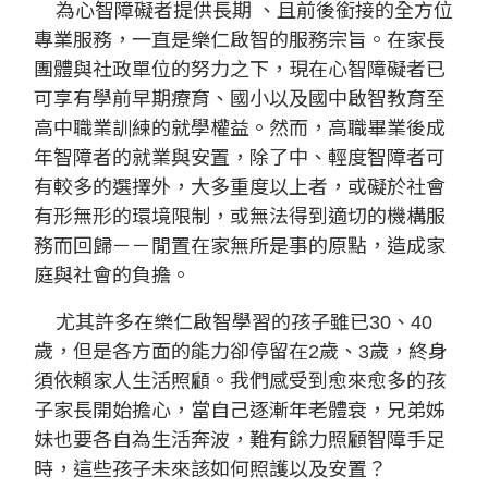
為心智障礙者提供長期 、且前後銜接的全方位
專業服務，一直是樂仁啟智的服務宗旨。在家長
團體與社政單位的努力之下，現在心智障礙者已
可享有學前早期療育、國小以及國中啟智教育至
高中職業訓練的就學權益。然而，高職畢業後成
年智障者的就業與安置，除了中、輕度智障者可
有較多的選擇外，大多重度以上者，或礙於社會
有形無形的環境限制，或無法得到適切的機構服
務而回歸－－閒置在家無所是事的原點，造成家
庭與社會的負擔。
尤其許多在樂仁啟智學習的孩子雖已30、40
歲，但是各方面的能力卻停留在2歲、3歲，終身
須依賴家人生活照顧。我們感受到愈來愈多的孩
子家長開始擔心，當自己逐漸年老體衰，兄弟姊
妹也要各自為生活奔波，難有餘力照顧智障手足
時，這些孩子未來該如何照護以及安置？