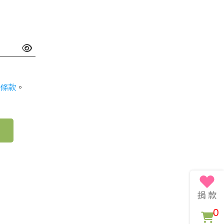
條款
。
0