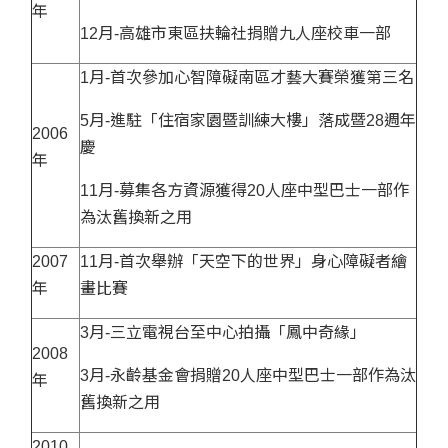
年
12月-高雄市東區扶輪社捐贈九人座校車一部
1月-首次參加心智障礙南區才藝大賽榮獲第三名
5月-進駐「住宿家園暨訓練大樓」落成暨28週年
2006
慶
年
11月-募集各方資源獲得20人座中型巴士一部作
為汰舊換新之用
2007
11月-首次舉辦「天空下的世界」身心障礙者繪
年
畫比賽
3月-三立電視台至中心拍攝「鳳中奇緣」
2008
3月-永齡基金會捐贈20人座中型巴士一部作為汰
年
舊換新之用
2010