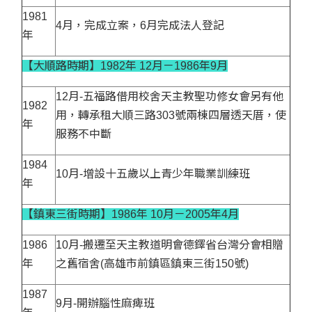
1981
4月，完成立案，6月完成法人登記
年
【大順路時期】1982年 12月－1986年9月
12月-五福路借用校舍天主教聖功修女會另有他
1982
用，轉承租大順三路303號兩棟四層透天厝，使
年
服務不中斷
1984
10月-增設十五歲以上青少年職業訓練班
年
【鎮東三街時期】1986年 10月－2005年4月
1986
10月-搬遷至天主教道明會德鐸省台灣分會相贈
年
之舊宿舍(高雄市前鎮區鎮東三街150號)
1987
9月-開辦腦性麻痺班