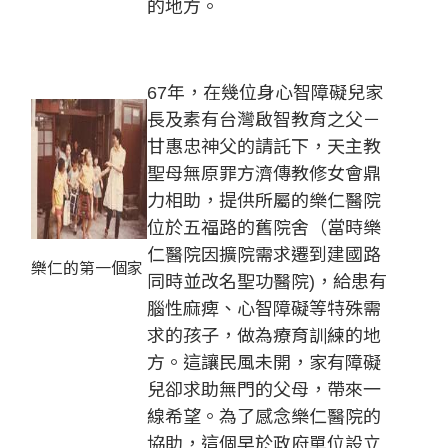
的地方。
67年，在幾位身心智障礙兒家
長及素有台灣啟智教育之父－
甘惠忠神父的請託下，天主教
聖母無原罪方濟傳教修女會鼎
力相助，提供所屬的樂仁醫院
位於五福路的舊院舍（當時樂
仁醫院因擴院需求遷到建國路
樂仁的第一個家
同時並改名聖功醫院)，給患有
腦性麻痺、心智障礙等特殊需
求的孩子，做為療育訓練的地
方。這讓民風未開，家有障礙
兒卻求助無門的父母，帶來一
線希望。為了感念樂仁醫院的
協助，這個早於政府單位設立