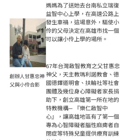
媽媽為了送她去台南私立瑞復
益智中心上學，在高速公路上
發生車禍，這場意外，驅使小
伶的父母決定在高雄市找一個
可以讓小伶上學的場所。
67年台灣啟智教育之父甘惠忠
神父，天主教瑪利諾教會、德
創辦人甘惠忠神
國德鐸道明會、扶輪社等社會
父與小伶合影
團體及幾位身心障礙者家長捐
助下，創立高雄第一所在地的
特教機構─ 『樂仁啟智中
心』，讓高雄地區有了第一個
專為心智障礙者腦性麻痺者自
閉症等特殊兒童提供療育訓練