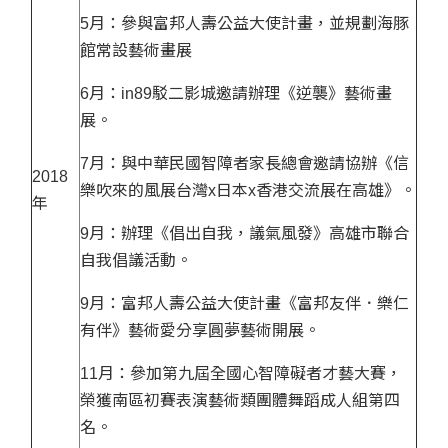
5月：參與富邦人壽公益大使計畫，並規劃海豚
館常設藝術畫展
6月：in89駁二影城邀請辦理《逆襲》藝術畫
展。
7月：與中華民國智障者家長總會邀請協辦《信
2018
樂吹來的風展台灣x日本x香港交流展在高雄》。
年
9月：辦理《倡出自我，議氣風發》高雄市聯合
自我倡議活動。
9月：富邦人壽公益大使計畫《富邦友伴．樂仁
有伴》藝術愛分享圓夢藝術開展。
11月：參加第九屆全國心智障礙者才藝大賽，
榮獲南區初賽表演藝術類團體舞蹈成人組第四
名。