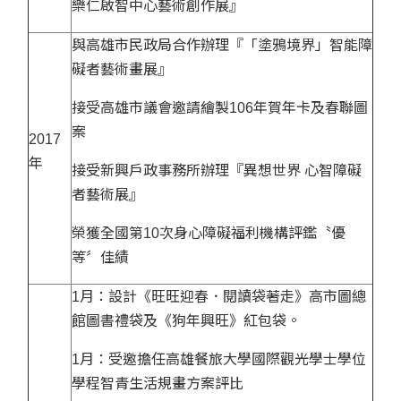
樂仁啟智中心藝術創作展』
與高雄市民政局合作辦理『「塗鴉境界」智能障
礙者藝術畫展』
接受高雄市議會邀請繪製106年賀年卡及春聯圖
案
2017
年
接受新興戶政事務所辦理『異想世界 心智障礙
者藝術展』
榮獲全國第10次身心障礙福利機構評鑑〝優
等〞佳績
1月：設計《旺旺迎春．閱讀袋著走》高市圖總
館圖書禮袋及《狗年興旺》紅包袋。
1月：受邀擔任高雄餐旅大學國際觀光學士學位
學程智青生活規畫方案評比