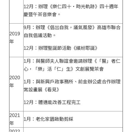
12月：辦理《樂仁四十‧時光軌跡》四十週年
慶暨午茶音樂會。
9月：辦理《倡出自我，議氣風發》高雄市聯合
2019
自我倡議活動。
年
12月：辦理聖誕節活動《繽紛耶誕》
1月：與醫師夫人聯誼會邀請辦理《「醫」者仁
心，「樂」活「仁」生》文創展覽茶會
2020
1月：與新興戶政事務所、前金辦公處合作辦理
年
常設畫展《看見》
12月：體適能改善工程完工
2021
1月：老化家園啟動剪綵
年
2022