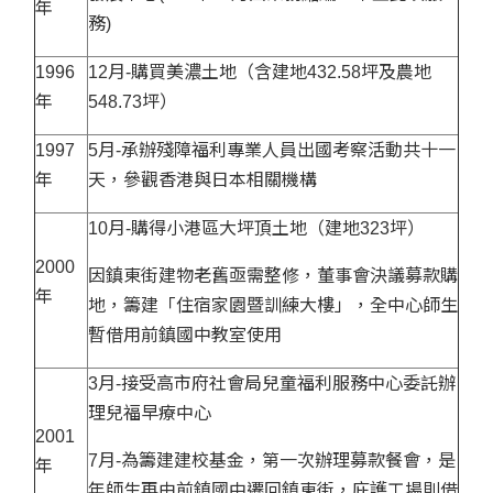
年
務)
1996
12月-購買美濃土地（含建地432.58坪及農地
年
548.73坪）
1997
5月-承辦殘障福利專業人員出國考察活動共十一
年
天，參觀香港與日本相關機構
10月-購得小港區大坪頂土地（建地323坪）
2000
因鎮東街建物老舊亟需整修，董事會決議募款購
年
地，籌建「住宿家園暨訓練大樓」，全中心師生
暫借用前鎮國中教室使用
3月-接受高市府社會局兒童福利服務中心委託辦
理兒福早療中心
2001
7月-為籌建建校基金，第一次辦理募款餐會，是
年
年師生再由前鎮國中遷回鎮東街，庇護工場則借