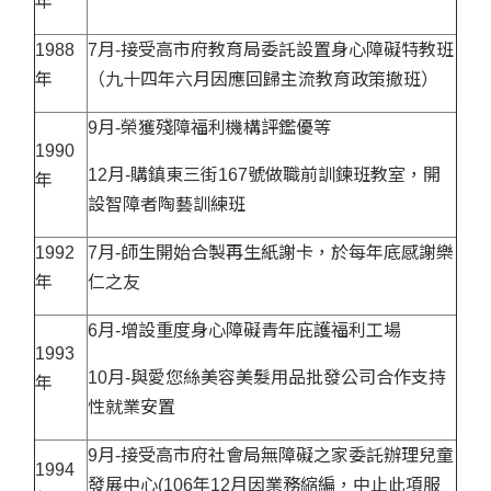
年
1988
7月-接受高市府教育局委託設置身心障礙特教班
年
（九十四年六月因應回歸主流教育政策撤班）
9月-榮獲殘障福利機構評鑑優等
1990
12月-購鎮東三街167號做職前訓鍊班教室，開
年
設智障者陶藝訓練班
1992
7月-師生開始合製再生紙謝卡，於每年底感謝樂
年
仁之友
6月-增設重度身心障礙青年庇護福利工場
1993
10月-與愛您絲美容美髮用品批發公司合作支持
年
性就業安置
9月-接受高市府社會局無障礙之家委託辦理兒童
1994
發展中心(106年12月因業務縮編，中止此項服