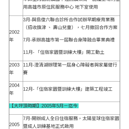
用高雄市原住民服務中心 地下室使用
3月-與翁俊六聯合診所合作試辦早期療育業務
（招收旗津 、 壽山兒童），七月撤回合作方案
2002
年
7月-承辦高雄市第一屆聯合身障融合畢業典禮
11月- 「住宿家園暨訓練大樓」開工動土
2003
11月-澄清湖辦理第一屆身心障礙者與家屬健行
年
賽
2004
12月-「住宿家園暨訓練大樓」建築工程竣工
年
【大坪頂時期】2005年5月－迄今
7月-開辦成人全日住宿服務，太陽星球住宿家園
2005
暨成人訓練基地正式啟用