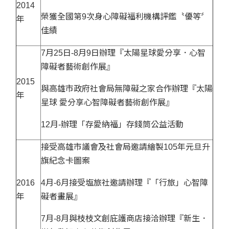
2014
榮獲全國第9次身心障礙福利機構評鑑〝優等〞
年
佳績
7月25日-8月9日辦理『太陽星球愛分享．心智
障礙者藝術創作展』
2015
與高雄市政府社會局無障礙之家合作辦理『太陽
年
星球 愛分享心智障礙者藝術創作展』
12月-辦理「存愛納福」存錢筒公益活動
接受高雄市議會及社會局邀請繪製105年元旦升
旗紀念卡圖案
2016
4月-6月接受塩旅社邀請辦理『「行旅」心智障
年
礙者畫展』
7月-8月與枝枝文創庇護商店接洽辦理『新生．