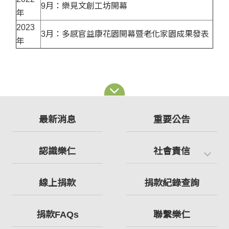
9月：樂見文創工坊開幕
年
2023
3月：多感官益康花園開幕暨老化家園成果發表
年
最新消息
重要公告
認識樂仁
社會責信
線上捐款
捐款紀錄查詢
捐款FAQs
聯繫樂仁