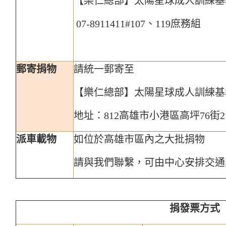
【樂仁總部】太陽星球成人訓練基
07-8911411#107、119庶務組
郵寄捐物
請統一郵寄至
【樂仁總部】太陽星球成人訓
地址：812高雄市小港區高坪
76
街2
派車載物
如位於高雄市區內之大批捐物
請與我們聯繫，可由中心安排交通
捐發票方式