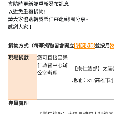
會隨時更新並重新發布訊息
以避免重複捐物!
請大家協助轉發樂仁FB粉絲團分享~
感謝大家!!
捐物方式（每筆捐物皆會開立
捐物收據
並按月
現場捐獻
您可直接至樂
仁啟智
中心辦
【樂仁總部】太陽
公室辦理
地址：812
高雄市
專員處理