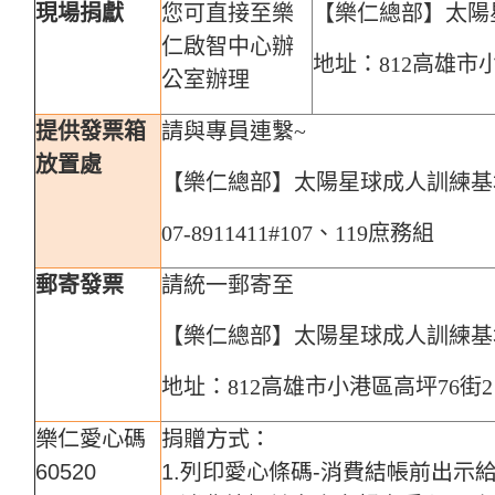
現場捐獻
您可直接至樂
【樂仁總部】太陽
仁啟智中心辦
地址：812
高雄市
公室辦理
提供發票箱
請與專員連繫~
放置處
【樂仁總部】太陽星球成人訓練基
07-8911411#107、119庶務組
郵寄發票
請統一郵寄至
【樂仁總部】太陽星球成人訓練基
地址：812
高雄市小港區高坪
76
街
2
樂仁愛心碼
捐贈方式：
60520
1.列印愛心條碼-消費結帳前出示