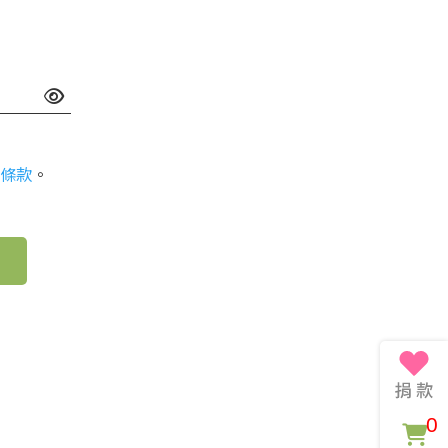
條款
。
0