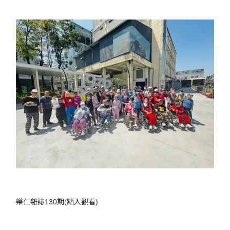
樂仁雜誌130期(
點入觀看
)