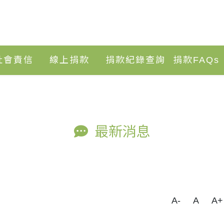
社會責信
線上捐款
捐款紀錄查詢
捐款FAQs
最新消息
A-
A
A+