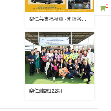
0
樂仁募集福祉車~懇請各界支持
樂仁雜誌122期