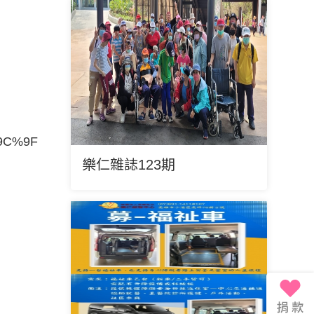
%9C%9F
樂仁雜誌123期