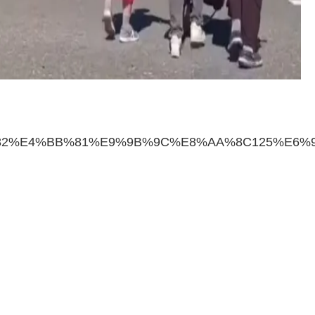
%E6%A8%82%E4%BB%81%E9%9B%9C%E8%AA%8C125%E6