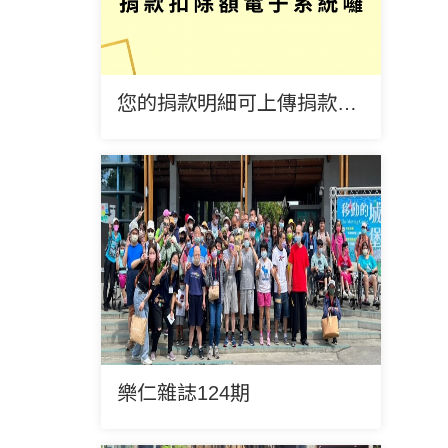
您的捐款明細可上傳捐款扣除額電子系統囉！
樂仁雜誌124期