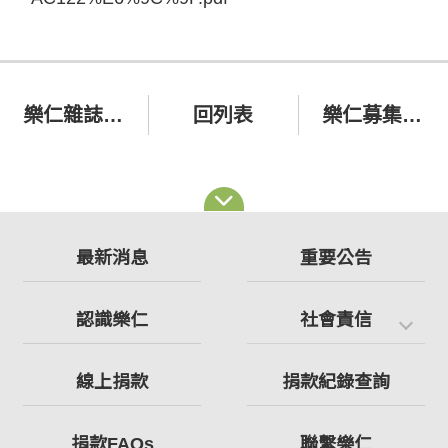
樂仁雜誌121期
回列表
樂仁募集福祉車~懇請各界支持
最新消息
重要公告
認識樂仁
社會責信
線上捐款
捐款紀錄查詢
捐款FAQs
聯繫樂仁